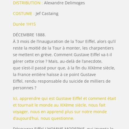
DISTRIBUTION :
Alexandre Delimoges
COSTUME :
Jef Castaing
Durée 1H15
DÉCEMBRE 1888.
À 3 mois de l’inauguration
de la Tour Eiffel, alors qu’il
reste
la moitié de la Tour à monter, les
charpentiers
se mettent en grève.
Comment Gustave Eiffel
va-t-il
gérer cette crise ?
Mais, au-delà de l’anecdote,
que
s’est-il passé pour que, à la fin
du XIXème siècle,
la France entière
haïsse à ce point Gustave
Eiffel,
rendu responsable du suicide de
milliers de
personnes ?
Ici, apprendre qui est Gustave Eiffel et comment était
et tournait le monde au XIXème siècle, nous fait
voyager, nous en apprend plus sur notre monde
d’aujourd’hui, nous questionne.
Découvrez Eiffel L’HOMME MODERNE, qui inventa le